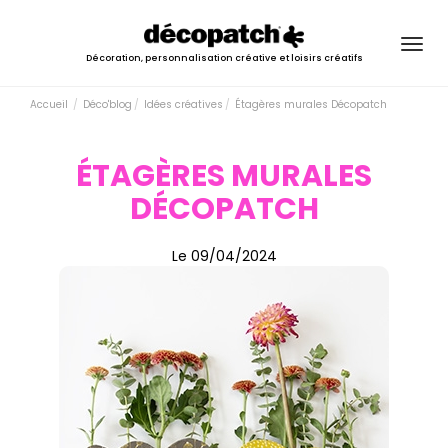
Togg
Décoration, personnalisation créative et loisirs créatifs
navig
Accueil
Déco'blog
Idées créatives
Étagères murales Décopatch
ÉTAGÈRES MURALES
DÉCOPATCH
Le 09/04/2024