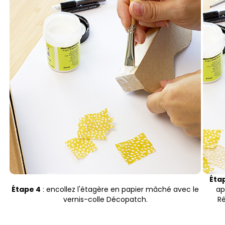
Éta
Étape 4
: encollez l'étagère en papier mâché avec le
ap
vernis-colle Décopatch.
Ré