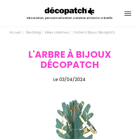
Togg
Décoration, personnalisation créative et loisirs créatifs
navig
Accueil
Déco'blog
Idées créatives
L'Arbre à Bijoux Décopatch
L'ARBRE À BIJOUX
DÉCOPATCH
Le 03/04/2024