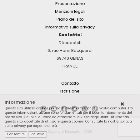
Presentazione
Menzioni legali
Piano del sito
Informativa sulla privacy
Contatto :
Décopatch
6, rue Henri Becquerel
69740 GENAS
FRANCE
Contatto
Iscrizione
Informazione
Questo sito utilizza cookies per registrare informazioni sul vostro computer. Tra
queste informazioni, alcune sono fondamentali per il buon funzionamento del
nostro sito. Alcuni ci aiutano ad ottimizzare la visita degli utenti. Utilizzando
questo sito, accettate di utilizzare questi cookies.
Consultate la nostra politica
sulla privacy per saperne di più
.
Copyright Décopatch 2026
Consentire
Rifiutare