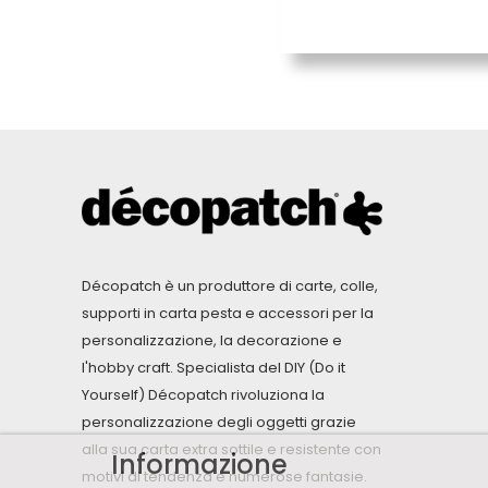
Décopatch è un produttore di carte, colle,
supporti in carta pesta e accessori per la
personalizzazione, la decorazione e
l'hobby craft. Specialista del DIY (Do it
Yourself) Décopatch rivoluziona la
personalizzazione degli oggetti grazie
alla sua carta extra sottile e resistente con
Informazione
motivi di tendenza e numerose fantasie.