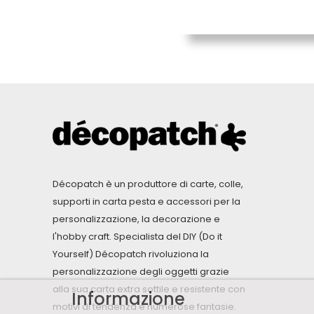
Décopatch è un produttore di carte, colle,
supporti in carta pesta e accessori per la
personalizzazione, la decorazione e
l'hobby craft. Specialista del DIY (Do it
Yourself) Décopatch rivoluziona la
personalizzazione degli oggetti grazie
alla sua carta extra sottile e resistente con
Informazione
motivi di tendenza e numerose fantasie.