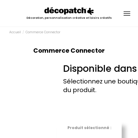
Togg
Décoration, personnalisation créative et loisirs créatifs
navig
Accueil
Commerce Connector
Commerce Connector
Disponible dans
Sélectionnez une boutiq
du produit.
Produit sélectionné :