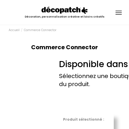
Togg
Décoration, personnalisation créative et loisirs créatifs
navig
Accueil
Commerce Connector
Commerce Connector
Disponible dans
Sélectionnez une boutiq
du produit.
Produit sélectionné :