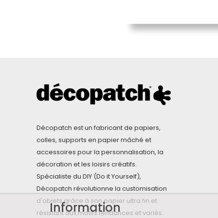
Décopatch est un fabricant de papiers,
colles, supports en papier mâché et
accessoires pour la personnalisation, la
décoration et les loisirs créatifs.
Spécialiste du DIY (Do it Yourself),
Décopatch révolutionne la customisation
d'objets grâce à son papier ultra fin et
Information
résistant aux motifs tendances et variés.