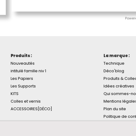
Power
Produits :
La marque :
Nouveautés
Technique
intitulé famille niv 1
Déco'blog
Les Papiers
Produits & Colle
Les Supports
Idées créatives
KITS
Qui sommes-no
Colles et vernis
Mentions légale
ACCESSOIRES[DÉCO]
Plan du site
Politique de conf