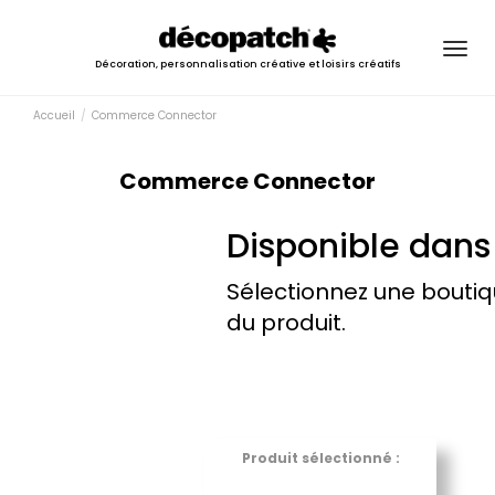
Togg
Décoration, personnalisation créative et loisirs créatifs
navig
Accueil
Commerce Connector
Commerce Connector
Disponible dans
Sélectionnez une boutiq
du produit.
Produit sélectionné :