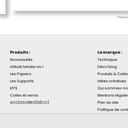
Power
Produits :
La marque :
Nouveautés
Technique
intitulé famille niv 1
Déco'blog
Les Papiers
Produits & Colle
Les Supports
Idées créatives
KITS
Qui sommes-no
Colles et vernis
Mentions légale
ACCESSOIRES[DÉCO]
Plan du site
Politique de conf