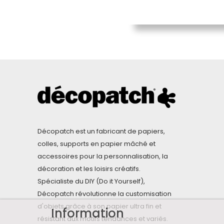
Décopatch est un fabricant de papiers,
colles, supports en papier mâché et
accessoires pour la personnalisation, la
décoration et les loisirs créatifs.
Spécialiste du DIY (Do it Yourself),
Décopatch révolutionne la customisation
d'objets grâce à son papier ultra fin et
Information
résistant aux motifs tendances et variés.