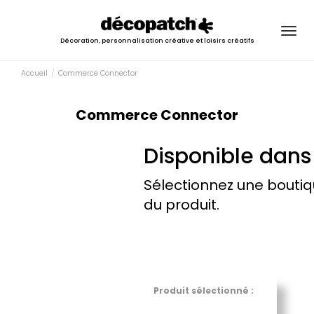
Togg
Décoration, personnalisation créative et loisirs créatifs
navig
Accueil
Commerce Connector
Commerce Connector
Disponible dans
Sélectionnez une boutiq
du produit.
Produit sélectionné :