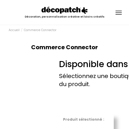
Togg
Décoration, personnalisation créative et loisirs créatifs
navig
Accueil
Commerce Connector
Commerce Connector
Disponible dans
Sélectionnez une boutiq
du produit.
Produit sélectionné :