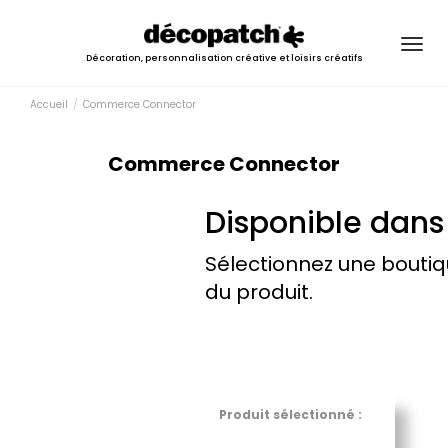
Togg
Décoration, personnalisation créative et loisirs créatifs
navig
Accueil
Commerce Connector
Commerce Connector
Disponible dans 
Sélectionnez une boutiq
du produit.
Produit sélectionné :