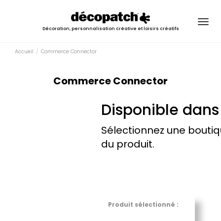
Togg
Décoration, personnalisation créative et loisirs créatifs
navig
Accueil
Commerce Connector
Commerce Connector
Disponible dans
Sélectionnez une boutiq
du produit.
Produit sélectionné :