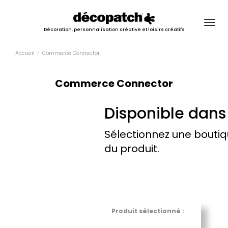
Togg
Décoration, personnalisation créative et loisirs créatifs
navig
Accueil
Commerce Connector
Commerce Connector
Disponible dans
Sélectionnez une boutiq
du produit.
Produit sélectionné :