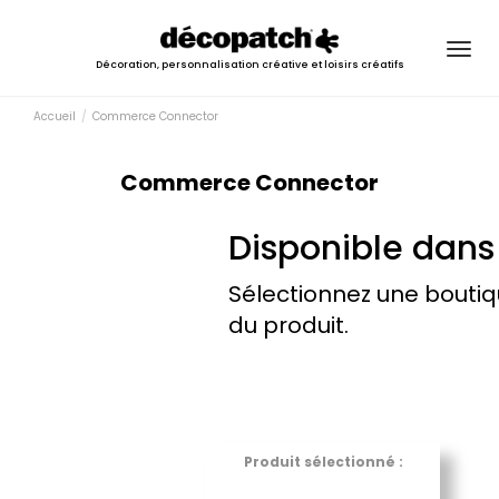
Togg
Décoration, personnalisation créative et loisirs créatifs
navig
Accueil
Commerce Connector
Commerce Connector
Disponible dans 
Sélectionnez une boutiq
du produit.
Produit sélectionné :