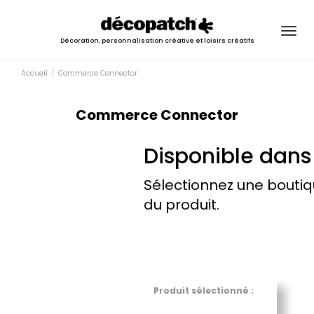
Togg
Décoration, personnalisation créative et loisirs créatifs
navig
Accueil
Commerce Connector
Commerce Connector
Disponible dans
Sélectionnez une boutiq
du produit.
Produit sélectionné :