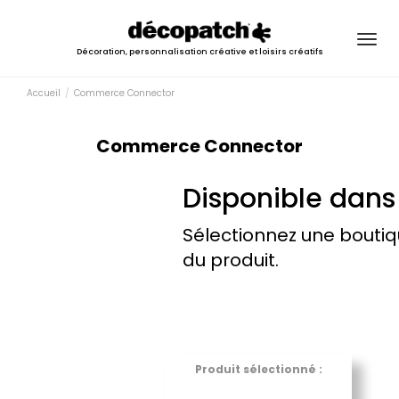
Togg
Décoration, personnalisation créative et loisirs créatifs
navig
Accueil
Commerce Connector
Commerce Connector
Disponible dans
Sélectionnez une boutiq
du produit.
Produit sélectionné :