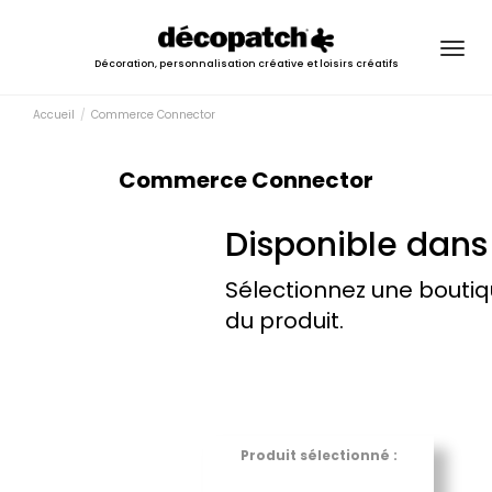
Togg
Décoration, personnalisation créative et loisirs créatifs
navig
Accueil
Commerce Connector
Commerce Connector
Disponible dans 
Sélectionnez une boutiq
du produit.
Produit sélectionné :