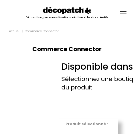
Togg
Décoration, personnalisation créative et loisirs créatifs
navig
Accueil
Commerce Connector
Commerce Connector
Disponible dans
Sélectionnez une boutiq
du produit.
Produit sélectionné :