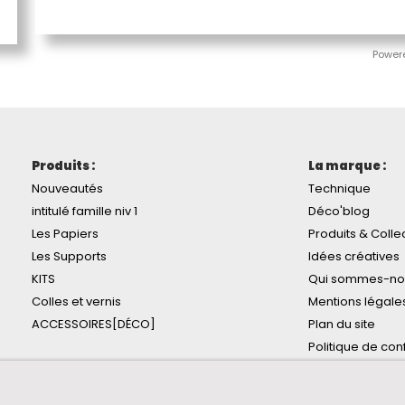
Power
Produits :
La marque :
Nouveautés
Technique
intitulé famille niv 1
Déco'blog
Les Papiers
Produits & Colle
Les Supports
Idées créatives
KITS
Qui sommes-no
Colles et vernis
Mentions légale
ACCESSOIRES[DÉCO]
Plan du site
Politique de conf