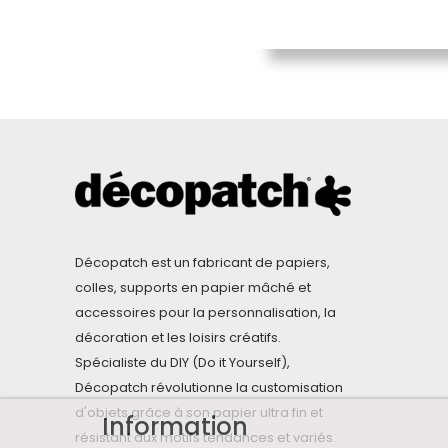
Décopatch est un fabricant de papiers,
colles, supports en papier mâché et
accessoires pour la personnalisation, la
décoration et les loisirs créatifs.
Spécialiste du DIY (Do it Yourself),
Décopatch révolutionne la customisation
d'objets grâce à son papier ultra fin et
Information
résistant aux motifs tendances et variés.