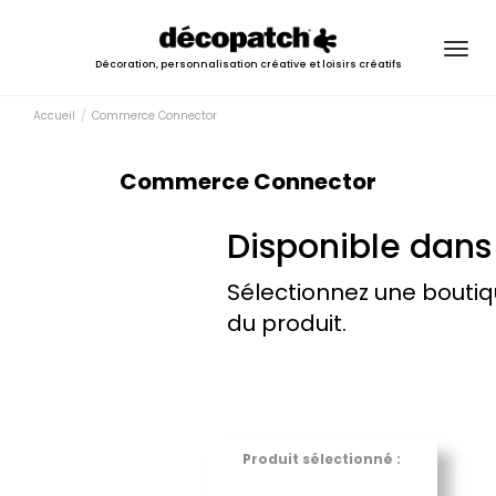
Togg
Décoration, personnalisation créative et loisirs créatifs
navig
Accueil
Commerce Connector
Commerce Connector
Disponible dans
Sélectionnez une boutiq
du produit.
Produit sélectionné :