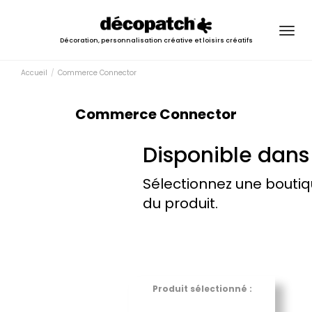
Togg
Décoration, personnalisation créative et loisirs créatifs
navig
Accueil
Commerce Connector
Commerce Connector
Disponible dans
Sélectionnez une boutiq
du produit.
Produit sélectionné :