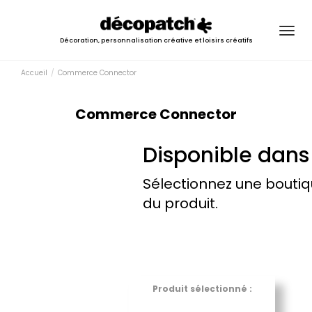
Togg
Décoration, personnalisation créative et loisirs créatifs
navig
Accueil
Commerce Connector
Commerce Connector
Disponible dans
Sélectionnez une boutiq
du produit.
Produit sélectionné :