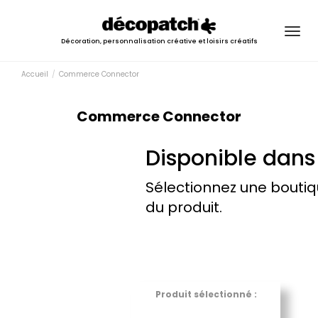
Togg
Décoration, personnalisation créative et loisirs créatifs
navig
Accueil
Commerce Connector
Commerce Connector
Disponible dans 
Sélectionnez une boutiq
du produit.
Produit sélectionné :