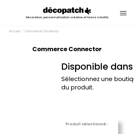
Togg
Décoration, personnalisation créative et loisirs créatifs
navig
Accueil
Commerce Connector
Commerce Connector
Disponible dans 
Sélectionnez une boutiq
du produit.
Produit sélectionné :