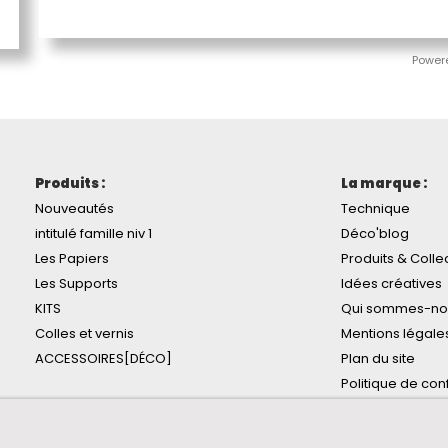
Power
Produits :
La marque :
Nouveautés
Technique
intitulé famille niv 1
Déco'blog
Les Papiers
Produits & Colle
Les Supports
Idées créatives
KITS
Qui sommes-no
Colles et vernis
Mentions légale
ACCESSOIRES[DÉCO]
Plan du site
Politique de conf