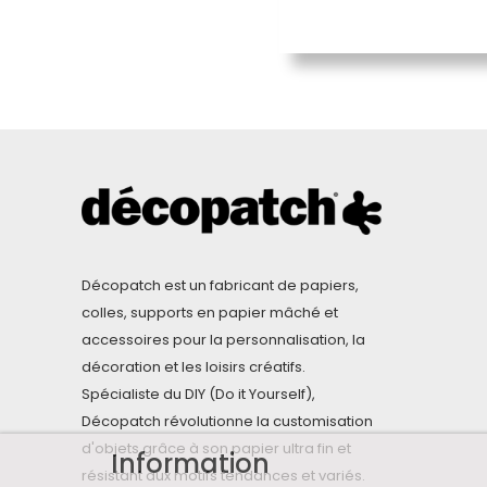
Décopatch est un fabricant de papiers,
colles, supports en papier mâché et
accessoires pour la personnalisation, la
décoration et les loisirs créatifs.
Spécialiste du DIY (Do it Yourself),
Décopatch révolutionne la customisation
d'objets grâce à son papier ultra fin et
Information
résistant aux motifs tendances et variés.