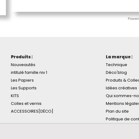
Power
Produits :
La marque :
Nouveautés
Technique
intitulé famille niv 1
Déco'blog
Les Papiers
Produits & Colle
Les Supports
Idées créatives
KITS
Qui sommes-no
Colles et vernis
Mentions légale
ACCESSOIRES[DÉCO]
Plan du site
Politique de conf