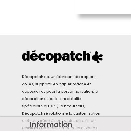
Décopatch est un fabricant de papiers,
colles, supports en papier mâché et
accessoires pour la personnalisation, la
décoration et les loisirs créatifs.
Spécialiste du DIY (Do it Yourself),
Décopatch révolutionne la customisation
d'objets grâce à son papier ultra fin et
Information
résistant aux motifs tendances et variés.