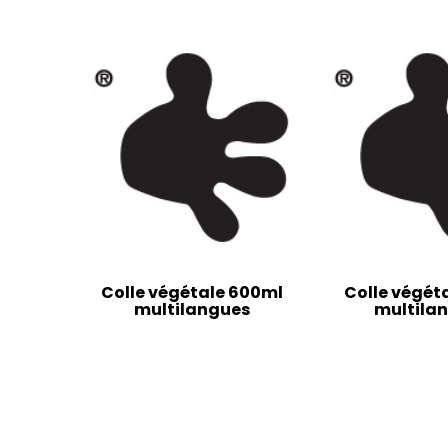
Colle végétale 600ml
Colle végét
multilangues
multila