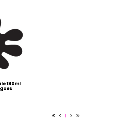
ale 180ml
ngues
1