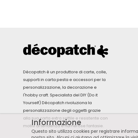
Décopatch è un produttore di carte, colle,
supporti in carta pesta e accessori per la
personalizzazione, la decorazione e
l'hobby craft. Specialista del DIY (Do it
Yourself) Décopatch rivoluziona la
personalizzazione degli oggetti grazie
alla sua carta extra sottile e resistente con
Informazione
motivi di tendenza e numerose fantasie.
Questo sito utilizza cookies per registrare infor
nostro sito. Alcuni ci aiutano ad ottimizzare la vis