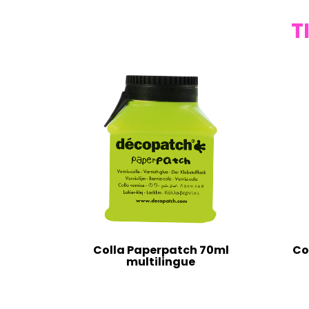
T
Colla Paperpatch 70ml
Co
multilingue