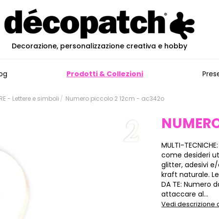
Decorazione, personalizzazione creativa e hobby
og
Prodotti & Collezioni
Pres
 - Lettere e simboli
Numero piccolo 2 12cm - ac342o
NUMERO
MULTI-TECNICHE:
come desideri ut
glitter, adesivi
kraft naturale. L
DA TE: Numero d
attaccare al...
Vedi descrizione