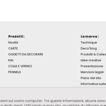
Prodotti :
La marca :
Novità
Technique
CARTE
Deco'blog
OGGETTI DA DECORARE
Prodotti & Collez
Kits
Idee creative
COLLE E VERNICI
Presentazione
PENNELLI
Menzioni legali
Piano del sito
Informativa sull
mazioni sul vostro computer. Tra queste informazioni, alcune so
ita degli utenti. Utilizzando questo sito, accettate di utilizzare qu