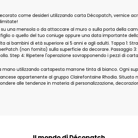
orato come desideri utilizzando carta Décopatch, vernice acrili
limitate!
su una mensola o da attaccare al muro o sulla porta della came
o figlio o quello del tuo coniuge oppure una data importante della
 ai bambini di età superiore ai 5 anni e agli adulti. Tappa 1: Str
aperPatch (non fornita) sulla superficie da decorare. Passaggio 3:
colla. Step 4: Ripetere l'operazione sovrapponendo i pezzi di car
mano utilizzando cartapesta marrone tinta di bianco. Ogni supp
cese appartenente al gruppo Clairefontaine Rhodia. Situato nell
ondere alle tendenze in materia di personalizzazione, decorazio
Il mondo di Décopatch