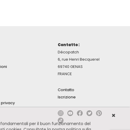
Contatto :
Décopatch
6, rue Henri Becquerel
ioni
69740 GENAS
FRANCE
Contatto
Iscrizione
a privacy
no fondamentali per il buon funzionamento del
esti cookies.
Consultate la nostra politica sulla