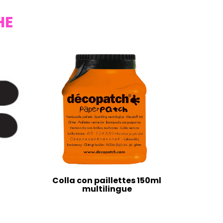
HE
Colla con paillettes 150ml
multilingue