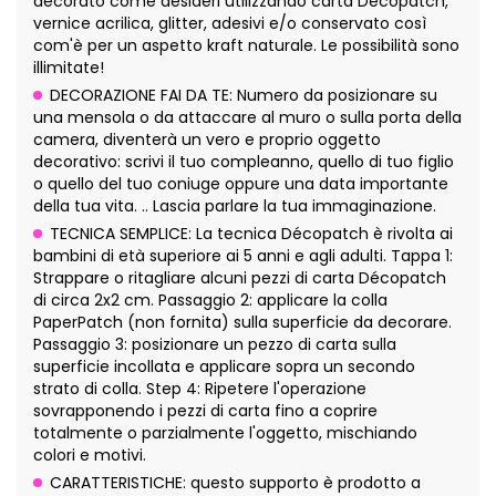
decorato come desideri utilizzando carta Décopatch,
vernice acrilica, glitter, adesivi e/o conservato così
com'è per un aspetto kraft naturale. Le possibilità sono
illimitate!
DECORAZIONE FAI DA TE: Numero da posizionare su
una mensola o da attaccare al muro o sulla porta della
camera, diventerà un vero e proprio oggetto
decorativo: scrivi il tuo compleanno, quello di tuo figlio
o quello del tuo coniuge oppure una data importante
della tua vita. .. Lascia parlare la tua immaginazione.
TECNICA SEMPLICE: La tecnica Décopatch è rivolta ai
bambini di età superiore ai 5 anni e agli adulti. Tappa 1:
Strappare o ritagliare alcuni pezzi di carta Décopatch
di circa 2x2 cm. Passaggio 2: applicare la colla
PaperPatch (non fornita) sulla superficie da decorare.
Passaggio 3: posizionare un pezzo di carta sulla
superficie incollata e applicare sopra un secondo
strato di colla. Step 4: Ripetere l'operazione
sovrapponendo i pezzi di carta fino a coprire
totalmente o parzialmente l'oggetto, mischiando
colori e motivi.
CARATTERISTICHE: questo supporto è prodotto a