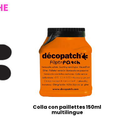
HE
Colla con paillettes 150ml
multilingue