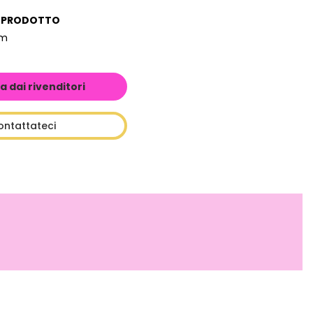
L PRODOTTO
cm
a dai rivenditori
ontattateci