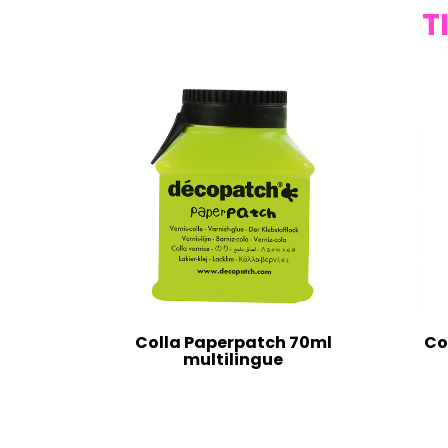
T
Colla Paperpatch 70ml
Co
multilingue