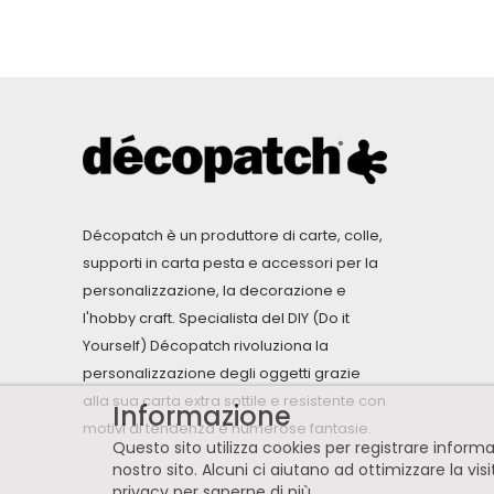
Décopatch è un produttore di carte, colle,
supporti in carta pesta e accessori per la
personalizzazione, la decorazione e
l'hobby craft. Specialista del DIY (Do it
Yourself) Décopatch rivoluziona la
personalizzazione degli oggetti grazie
alla sua carta extra sottile e resistente con
Informazione
motivi di tendenza e numerose fantasie.
Questo sito utilizza cookies per registrare infor
nostro sito. Alcuni ci aiutano ad ottimizzare la vis
privacy per saperne di più
.