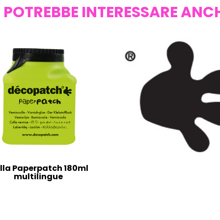
I POTREBBE INTERESSARE ANC
lla Paperpatch 180ml
multilingue