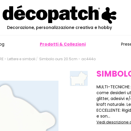
Decorazione, personalizzazione creativa e hobby
og
Prodotti & Collezioni
Pres
 - Lettere e simboli
Simbolo ours 20.5cm - ac444o
SIMBOL
MULTI-TECNICHE:
come desideri ut
glitter, adesivi
kraft naturale. Le
ECCELLENTE: Rigid
e son...
Vedi descrizione