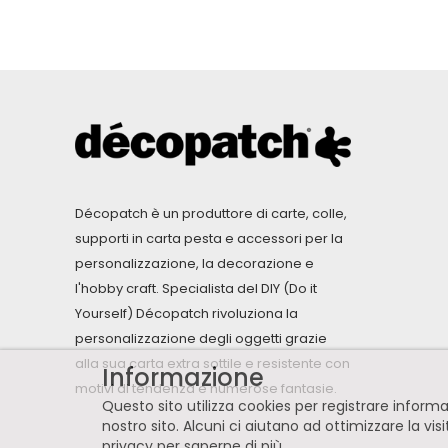
Décopatch è un produttore di carte, colle,
supporti in carta pesta e accessori per la
personalizzazione, la decorazione e
l'hobby craft. Specialista del DIY (Do it
Yourself) Décopatch rivoluziona la
personalizzazione degli oggetti grazie
alla sua carta extra sottile e resistente con
Informazione
motivi di tendenza e numerose fantasie.
Questo sito utilizza cookies per registrare infor
nostro sito. Alcuni ci aiutano ad ottimizzare la vis
privacy per saperne di più
.