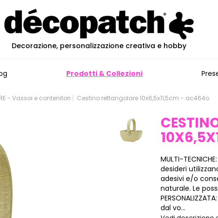
Decorazione, personalizzazione creativa e hobby
og
Prodotti & Collezioni
Pres
 - Vassoi e contenitori
Cestino rettangolare 10x6,5x11,5cm - ac464o
CESTIN
10X6,5X
MULTI-TECNICHE:
desideri utilizza
adesivi e/o cons
naturale. Le poss
PERSONALIZZATA: 
dal vo...
Vedi descrizione