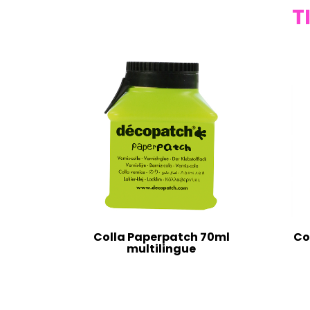
T
Colla Paperpatch 70ml
Co
multilingue