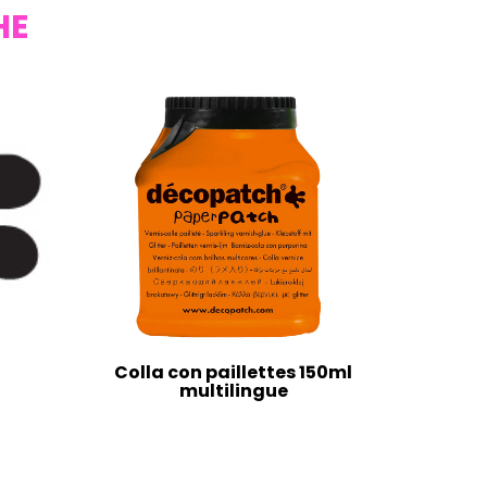
HE
Colla con paillettes 150ml
multilingue