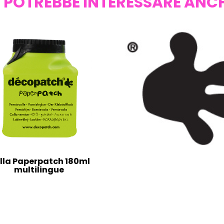
I POTREBBE INTERESSARE ANC
lla Paperpatch 180ml
multilingue