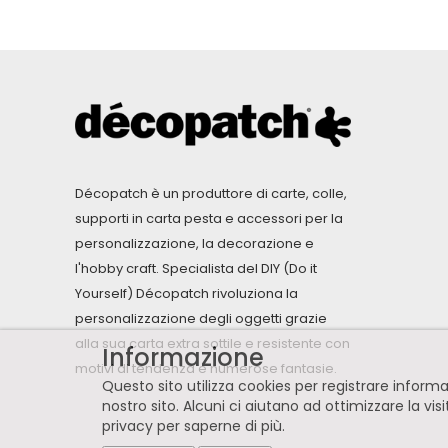
Décopatch è un produttore di carte, colle,
supporti in carta pesta e accessori per la
personalizzazione, la decorazione e
l'hobby craft. Specialista del DIY (Do it
Yourself) Décopatch rivoluziona la
personalizzazione degli oggetti grazie
alla sua carta extra sottile e resistente con
Informazione
motivi di tendenza e numerose fantasie.
Questo sito utilizza cookies per registrare infor
nostro sito. Alcuni ci aiutano ad ottimizzare la vis
privacy per saperne di più
.