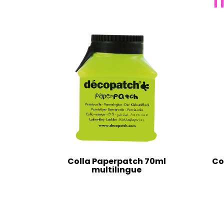
T
Colla Paperpatch 70ml
Co
multilingue