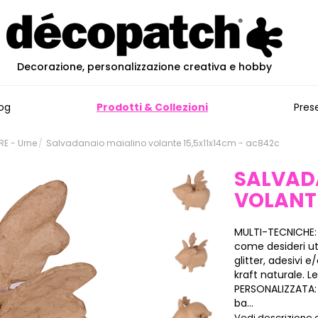
Decorazione, personalizzazione creativa e hobby
og
Prodotti & Collezioni
Pres
E - Urne
Salvadanaio maialino volante 15,5x11x14cm - ac842c
SALVAD
VOLANTE
MULTI-TECNICHE:
come desideri ut
glitter, adesivi
kraft naturale. L
PERSONALIZZATA: 
ba...
Vedi descrizione