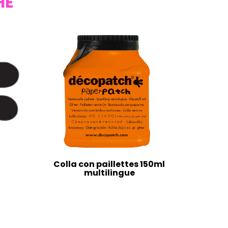
HE
Colla con paillettes 150ml
multilingue