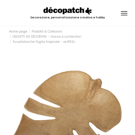
Togg
Decorazione, personalizzazione creativa e hobby
navig
Home page
Prodotti & Collezioni
OGGETTI DA DECORARE - Vassoi e contenitori
Svuotatasche Foglia tropicale - ac882c