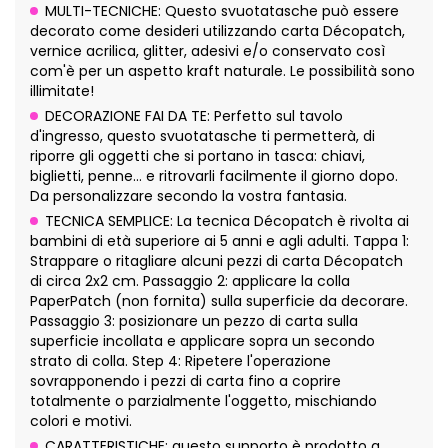
MULTI-TECNICHE: Questo svuotatasche può essere
decorato come desideri utilizzando carta Décopatch,
vernice acrilica, glitter, adesivi e/o conservato così
com'è per un aspetto kraft naturale. Le possibilità sono
illimitate!
DECORAZIONE FAI DA TE: Perfetto sul tavolo
d'ingresso, questo svuotatasche ti permetterà, di
riporre gli oggetti che si portano in tasca: chiavi,
biglietti, penne... e ritrovarli facilmente il giorno dopo.
Da personalizzare secondo la vostra fantasia.
TECNICA SEMPLICE: La tecnica Décopatch è rivolta ai
bambini di età superiore ai 5 anni e agli adulti. Tappa 1:
Strappare o ritagliare alcuni pezzi di carta Décopatch
di circa 2x2 cm. Passaggio 2: applicare la colla
PaperPatch (non fornita) sulla superficie da decorare.
Passaggio 3: posizionare un pezzo di carta sulla
superficie incollata e applicare sopra un secondo
strato di colla. Step 4: Ripetere l'operazione
sovrapponendo i pezzi di carta fino a coprire
totalmente o parzialmente l'oggetto, mischiando
colori e motivi.
CARATTERISTICHE: questo supporto è prodotto a