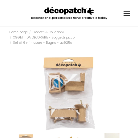
Togg
Decorazione, personalizzazione creativa e hobby
navig
Home page
Prodotti & Collezioni
OGGETTI DA DECORARE - Soggetti piccoli
Set di 6 miniature - Bagno - ac925c