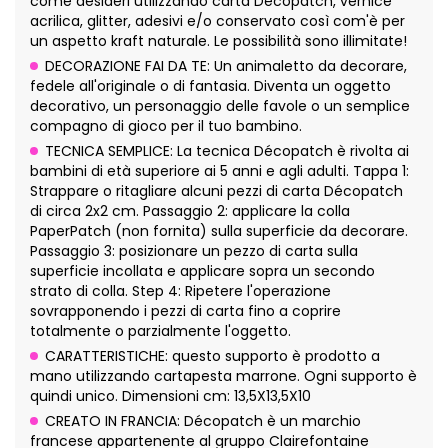
come desideri utilizzando carta Décopatch, vernice
acrilica, glitter, adesivi e/o conservato così com'è per
un aspetto kraft naturale. Le possibilità sono illimitate!
DECORAZIONE FAI DA TE: Un animaletto da decorare,
fedele all'originale o di fantasia. Diventa un oggetto
decorativo, un personaggio delle favole o un semplice
compagno di gioco per il tuo bambino.
TECNICA SEMPLICE: La tecnica Décopatch è rivolta ai
bambini di età superiore ai 5 anni e agli adulti. Tappa 1:
Strappare o ritagliare alcuni pezzi di carta Décopatch
di circa 2x2 cm. Passaggio 2: applicare la colla
PaperPatch (non fornita) sulla superficie da decorare.
Passaggio 3: posizionare un pezzo di carta sulla
superficie incollata e applicare sopra un secondo
strato di colla. Step 4: Ripetere l'operazione
sovrapponendo i pezzi di carta fino a coprire
totalmente o parzialmente l'oggetto.
CARATTERISTICHE: questo supporto è prodotto a
mano utilizzando cartapesta marrone. Ogni supporto è
quindi unico. Dimensioni cm: 13,5X13,5X10
CREATO IN FRANCIA: Décopatch è un marchio
francese appartenente al gruppo Clairefontaine