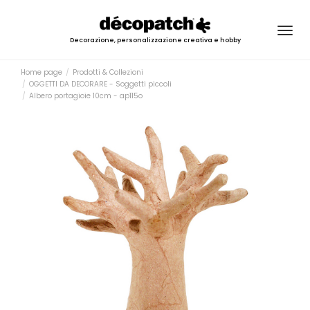
Togg
Decorazione, personalizzazione creativa e hobby
navig
Home page
Prodotti & Collezioni
OGGETTI DA DECORARE - Soggetti piccoli
Albero portagioie 10cm - ap115o