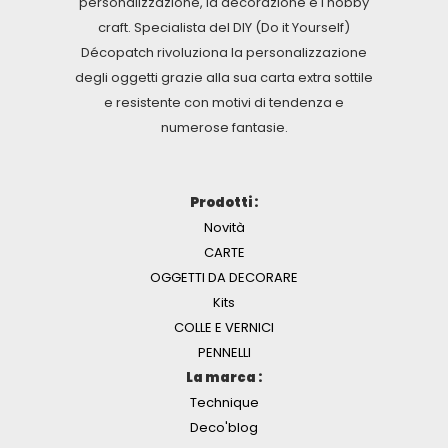
personalizzazione, la decorazione e l'hobby
craft. Specialista del DIY (Do it Yourself)
Décopatch rivoluziona la personalizzazione
degli oggetti grazie alla sua carta extra sottile
e resistente con motivi di tendenza e
numerose fantasie.
Prodotti :
Novità
CARTE
OGGETTI DA DECORARE
Kits
COLLE E VERNICI
PENNELLI
La marca :
Technique
Deco'blog