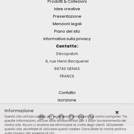
Prodotti & Collezioni
Idee creative
Presentazione
Menzioni legali
Piano del sito
Informativa sulla privacy
Contatto :
Décopatch
6, rue Henri Becquerel
69740 GENAS
FRANCE
Contatto
Iscrizione
Informazione
Questo sito utilizza cookies per registrare informazioni sul vostro computer. Tra
queste informazioni, alcune sono fondamentali per il buon funzionamento del
nostro sito. Alcuni ci aiutano ad ottimizzare la visita degli utenti. Utilizzando
questo sito, accettate di utilizzare questi cookies.
Consultate la nostra politica
sulla privacy per saperne di più
.