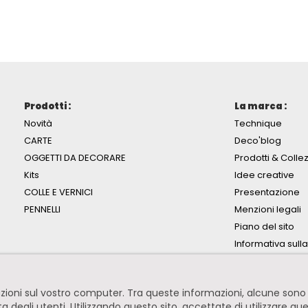
Prodotti :
La marca :
Novità
Technique
CARTE
Deco'blog
OGGETTI DA DECORARE
Prodotti & Collez
Kits
Idee creative
COLLE E VERNICI
Presentazione
PENNELLI
Menzioni legali
Piano del sito
Informativa sull
mazioni sul vostro computer. Tra queste informazioni, alcune so
ita degli utenti. Utilizzando questo sito, accettate di utilizzare qu