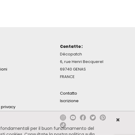
Contatto :
Décopatch
6, rue Henri Becquerel
ioni
69740 GENAS
FRANCE
Contatto
Iscrizione
a privacy
no fondamentali per il buon funzionamento del
esti cookies.
Consultate la nostra politica sulla