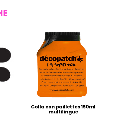
HE
Colla con paillettes 150ml
multilingue