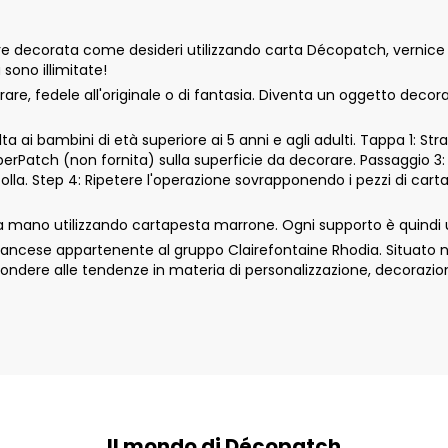
ecorata come desideri utilizzando carta Décopatch, vernice acri
 sono illimitate!
e, fedele all'originale o di fantasia. Diventa un oggetto decor
 ai bambini di età superiore ai 5 anni e agli adulti. Tappa 1: Str
aperPatch (non fornita) sulla superficie da decorare. Passaggio 3:
colla. Step 4: Ripetere l'operazione sovrapponendo i pezzi di car
 mano utilizzando cartapesta marrone. Ogni supporto è quindi un
cese appartenente al gruppo Clairefontaine Rhodia. Situato nell
ondere alle tendenze in materia di personalizzazione, decorazio
Il mondo di Décopatch