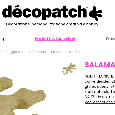
Decorazione, personalizzazione creativa e hobby
og
Prodotti & Collezioni
Pres
 - Soggetti piccoli
Salamandra 2,8cm - ap116o
SALAMA
MULTI-TECNICHE:
come desideri ut
glitter, adesivi
kraft naturale. L
DA TE: Un animale
Vedi descrizione