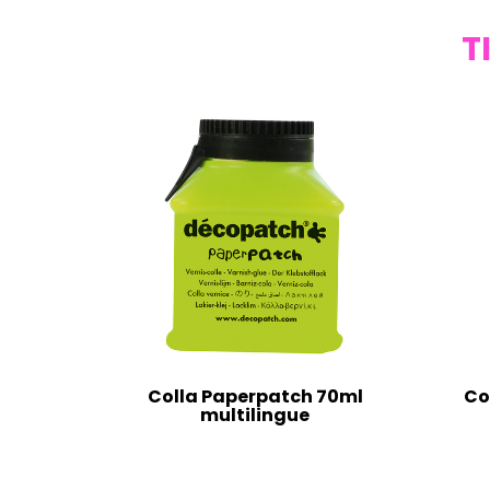
T
Colla Paperpatch 70ml
Co
multilingue