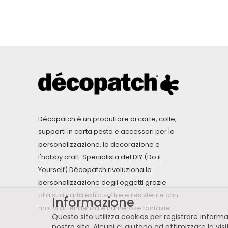
Décopatch è un produttore di carte, colle,
supporti in carta pesta e accessori per la
personalizzazione, la decorazione e
l'hobby craft. Specialista del DIY (Do it
Yourself) Décopatch rivoluziona la
personalizzazione degli oggetti grazie
alla sua carta extra sottile e resistente con
Informazione
motivi di tendenza e numerose fantasie.
Questo sito utilizza cookies per registrare infor
nostro sito. Alcuni ci aiutano ad ottimizzare la vis