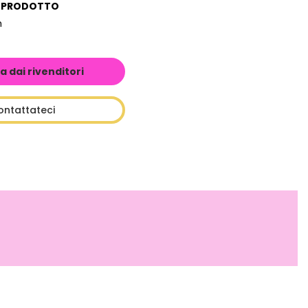
L PRODOTTO
m
a dai rivenditori
ontattateci