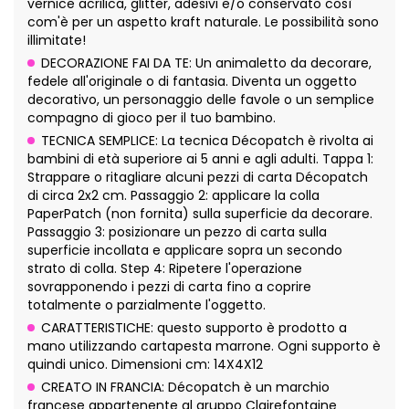
vernice acrilica, glitter, adesivi e/o conservato così
com'è per un aspetto kraft naturale. Le possibilità sono
illimitate!
DECORAZIONE FAI DA TE: Un animaletto da decorare,
fedele all'originale o di fantasia. Diventa un oggetto
decorativo, un personaggio delle favole o un semplice
compagno di gioco per il tuo bambino.
TECNICA SEMPLICE: La tecnica Décopatch è rivolta ai
bambini di età superiore ai 5 anni e agli adulti. Tappa 1:
Strappare o ritagliare alcuni pezzi di carta Décopatch
di circa 2x2 cm. Passaggio 2: applicare la colla
PaperPatch (non fornita) sulla superficie da decorare.
Passaggio 3: posizionare un pezzo di carta sulla
superficie incollata e applicare sopra un secondo
strato di colla. Step 4: Ripetere l'operazione
sovrapponendo i pezzi di carta fino a coprire
totalmente o parzialmente l'oggetto.
CARATTERISTICHE: questo supporto è prodotto a
mano utilizzando cartapesta marrone. Ogni supporto è
quindi unico. Dimensioni cm: 14X4X12
CREATO IN FRANCIA: Décopatch è un marchio
francese appartenente al gruppo Clairefontaine