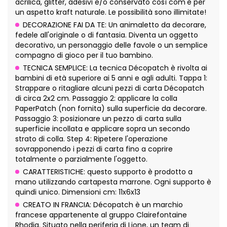
acrilica, glitter, adesivi e/o conservato così com'è per
un aspetto kraft naturale. Le possibilità sono illimitate!
DECORAZIONE FAI DA TE: Un animaletto da decorare,
fedele all'originale o di fantasia. Diventa un oggetto
decorativo, un personaggio delle favole o un semplice
compagno di gioco per il tuo bambino.
TECNICA SEMPLICE: La tecnica Décopatch è rivolta ai
bambini di età superiore ai 5 anni e agli adulti. Tappa 1:
Strappare o ritagliare alcuni pezzi di carta Décopatch
di circa 2x2 cm. Passaggio 2: applicare la colla
PaperPatch (non fornita) sulla superficie da decorare.
Passaggio 3: posizionare un pezzo di carta sulla
superficie incollata e applicare sopra un secondo
strato di colla. Step 4: Ripetere l'operazione
sovrapponendo i pezzi di carta fino a coprire
totalmente o parzialmente l'oggetto.
CARATTERISTICHE: questo supporto è prodotto a
mano utilizzando cartapesta marrone. Ogni supporto è
quindi unico. Dimensioni cm: 11x6x13
CREATO IN FRANCIA: Décopatch è un marchio
francese appartenente al gruppo Clairefontaine
Rhodia. Situato nella periferia di Lione, un team di