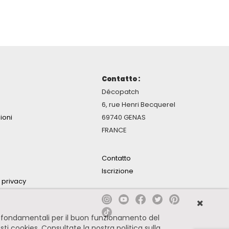
Contatto :
Décopatch
6, rue Henri Becquerel
ioni
69740 GENAS
FRANCE
Contatto
Iscrizione
a privacy
no fondamentali per il buon funzionamento del
esti cookies.
Consultate la nostra politica sulla