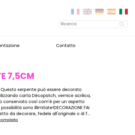
entazione
Contatto
E 7,5CM
 Questo serpente può essere decorato
ilizzando carta Décopatch, vernice acrilica,
 e/o conservato così com'è per un aspetto
e possibilità sono illimitate!DECORAZIONE FAI
to da decorare, fedele all'originale o di f...
 completa