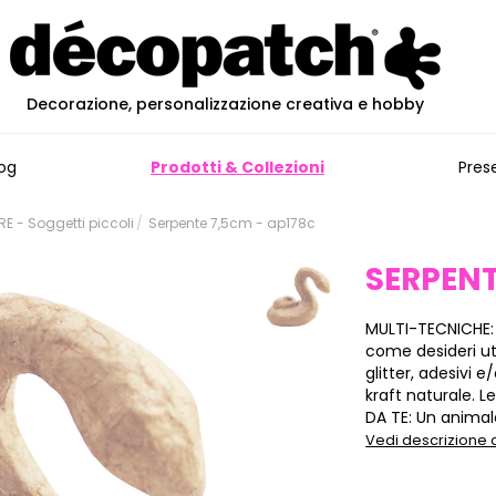
Decorazione, personalizzazione creativa e hobby
og
Prodotti & Collezioni
Pres
 - Soggetti piccoli
Serpente 7,5cm - ap178c
SERPENT
MULTI-TECNICHE:
come desideri ut
glitter, adesivi
kraft naturale. L
DA TE: Un animalet
Vedi descrizione