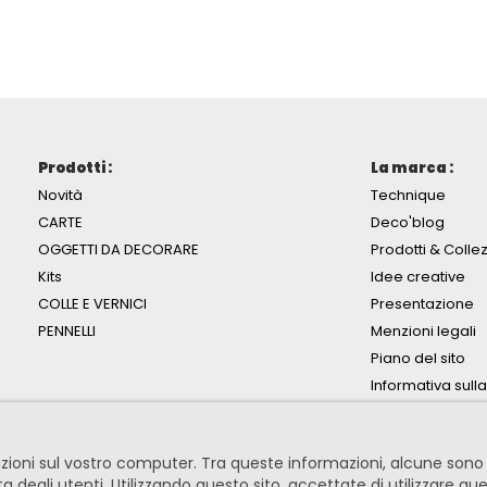
Prodotti :
La marca :
Novità
Technique
CARTE
Deco'blog
OGGETTI DA DECORARE
Prodotti & Collez
Kits
Idee creative
COLLE E VERNICI
Presentazione
PENNELLI
Menzioni legali
Piano del sito
Informativa sull
mazioni sul vostro computer. Tra queste informazioni, alcune so
ita degli utenti. Utilizzando questo sito, accettate di utilizzare qu