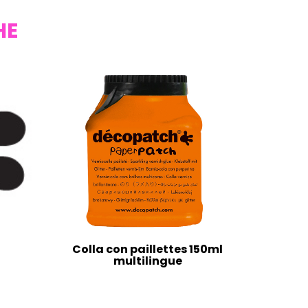
HE
Colla con paillettes 150ml
multilingue