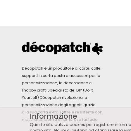
Décopatch è un produttore di carte, colle,
supporti in carta pesta e accessori per la
personalizzazione, la decorazione e
l'hobby craft. Specialista del DIY (Do it
Yourself) Décopatch rivoluziona la
personalizzazione degli oggetti grazie
alla sua carta extra sottile e resistente con
Informazione
motivi di tendenza e numerose fantasie.
Questo sito utilizza cookies per registrare infor
nostro sito. Alcuni ci aiutano ad ottimizzare la vis