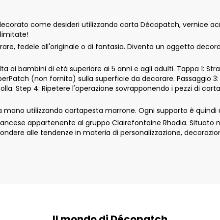
orato come desideri utilizzando carta Décopatch, vernice acrili
limitate!
e, fedele all'originale o di fantasia. Diventa un oggetto decor
 ai bambini di età superiore ai 5 anni e agli adulti. Tappa 1: Str
aperPatch (non fornita) sulla superficie da decorare. Passaggio 3:
colla. Step 4: Ripetere l'operazione sovrapponendo i pezzi di car
 mano utilizzando cartapesta marrone. Ogni supporto è quindi u
cese appartenente al gruppo Clairefontaine Rhodia. Situato nell
ondere alle tendenze in materia di personalizzazione, decorazio
Il mondo di Décopatch