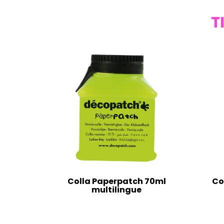
T
Colla Paperpatch 70ml
Co
multilingue