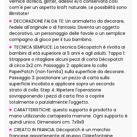
vernice acrilica, glitter, adesivi e/o conservata così
com'è per un aspetto kraft naturale. Le possibilità sono
illimitate!
DECORAZIONE FAI DA TE: Un animaletto da decorare,
fedele all'originale o di fantasia. Diventa un oggetto
decorativo, un personaggio delle favole o un semplice
compagno di gioco per il tuo bambino.
TECNICA SEMPLICE: La tecnica Décopatch è rivolta ai
bambini di età superiore ai 5 anni e agli adulti. Tappa 1:
Strappare o ritagliare alcuni pezzi di carta Décopatch
di circa 2x2 cm. Passaggio 2: applicare la colla
PaperPatch (non fornita) sulla superficie da decorare.
Passaggio 3: posizionare un pezzo di carta sulla
superficie incollata e applicare sopra un secondo
strato di colla. Step 4: Ripetere l'operazione
sovrapponendo i pezzi di carta fino a coprire
totalmente o parzialmente l'oggetto.
CARATTERISTICHE: questo supporto è prodotto a
mano utilizzando cartapesta marrone. Ogni supporto è
quindi unico. Dimensioni cm: 7x9x9
CREATO IN FRANCIA: Décopatch è un marchio
francese appartenente al gruppo Clairefontaine