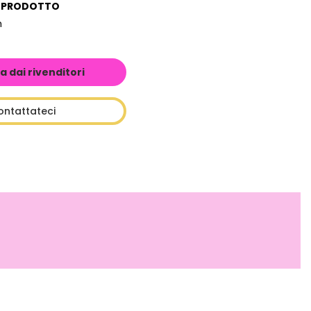
L PRODOTTO
m
a dai rivenditori
ontattateci