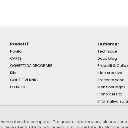
Prodotti :
La marca :
Novità
Technique
CARTE
Deco'blog
OGGETTI DA DECORARE
Prodotti & Collez
Kits
Idee creative
COLLE E VERNICI
Presentazione
PENNELLI
Menzioni legali
Piano del sito
Informativa sull
mazioni sul vostro computer. Tra queste informazioni, alcune so
ita degli utenti. Utilizzando questo sito, accettate di utilizzare qu