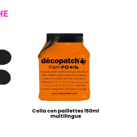
HE
Colla con paillettes 150ml
multilingue