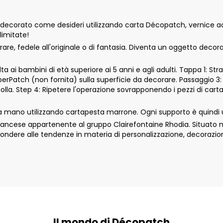
ecorato come desideri utilizzando carta Décopatch, vernice acri
limitate!
e, fedele all'originale o di fantasia. Diventa un oggetto decor
 ai bambini di età superiore ai 5 anni e agli adulti. Tappa 1: Str
aperPatch (non fornita) sulla superficie da decorare. Passaggio 3:
colla. Step 4: Ripetere l'operazione sovrapponendo i pezzi di car
 mano utilizzando cartapesta marrone. Ogni supporto è quindi u
cese appartenente al gruppo Clairefontaine Rhodia. Situato nell
ondere alle tendenze in materia di personalizzazione, decorazio
Il mondo di Décopatch