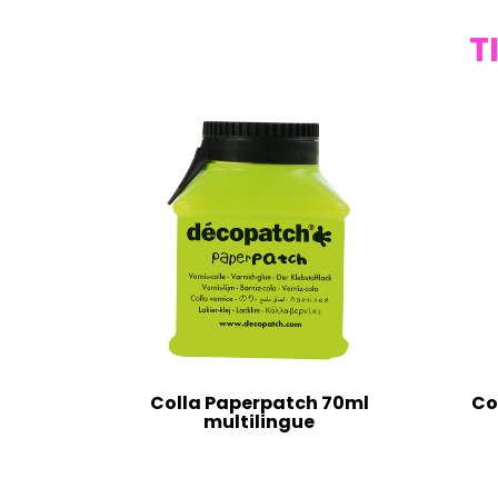
T
Colla Paperpatch 70ml
Co
multilingue