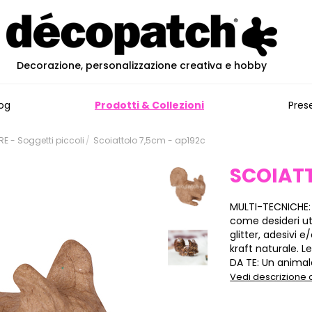
Decorazione, personalizzazione creativa e hobby
og
Prodotti & Collezioni
Pres
 - Soggetti piccoli
Scoiattolo 7,5cm - ap192c
SCOIAT
MULTI-TECNICHE:
come desideri ut
glitter, adesivi
kraft naturale. L
DA TE: Un animale
Vedi descrizione