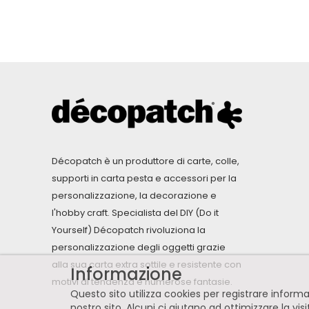
Décopatch è un produttore di carte, colle,
supporti in carta pesta e accessori per la
personalizzazione, la decorazione e
l'hobby craft. Specialista del DIY (Do it
Yourself) Décopatch rivoluziona la
personalizzazione degli oggetti grazie
alla sua carta extra sottile e resistente con
Informazione
motivi di tendenza e numerose fantasie.
Questo sito utilizza cookies per registrare infor
nostro sito. Alcuni ci aiutano ad ottimizzare la vis