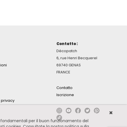
Contatto :
Décopatch
6, rue Henri Becquerel
ioni
69740 GENAS
FRANCE
Contatto
Iscrizione
a privacy
no fondamentali per il buon funzionamento del
esti cookies.
Consultate la nostra politica sulla