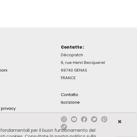
Contatto :
Décopatch
6, rue Henri Becquerel
ioni
69740 GENAS
FRANCE
Contatto
Iscrizione
a privacy
no fondamentali per il buon funzionamento del
esti cookies.
Consultate la nostra politica sulla