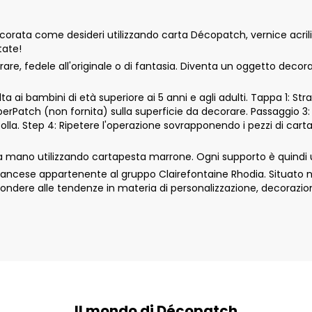
ta come desideri utilizzando carta Décopatch, vernice acrilica
tate!
e, fedele all'originale o di fantasia. Diventa un oggetto decor
 ai bambini di età superiore ai 5 anni e agli adulti. Tappa 1: Str
aperPatch (non fornita) sulla superficie da decorare. Passaggio 3:
colla. Step 4: Ripetere l'operazione sovrapponendo i pezzi di car
 mano utilizzando cartapesta marrone. Ogni supporto è quindi 
cese appartenente al gruppo Clairefontaine Rhodia. Situato nell
ondere alle tendenze in materia di personalizzazione, decorazio
Il mondo di Décopatch