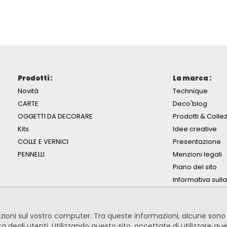
Prodotti :
La marca :
Novità
Technique
CARTE
Deco'blog
OGGETTI DA DECORARE
Prodotti & Collez
Kits
Idee creative
COLLE E VERNICI
Presentazione
PENNELLI
Menzioni legali
Piano del sito
Informativa sull
mazioni sul vostro computer. Tra queste informazioni, alcune so
ita degli utenti. Utilizzando questo sito, accettate di utilizzare qu