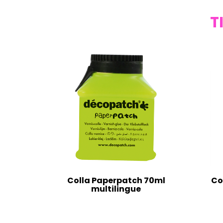
T
Colla Paperpatch 70ml
Co
multilingue