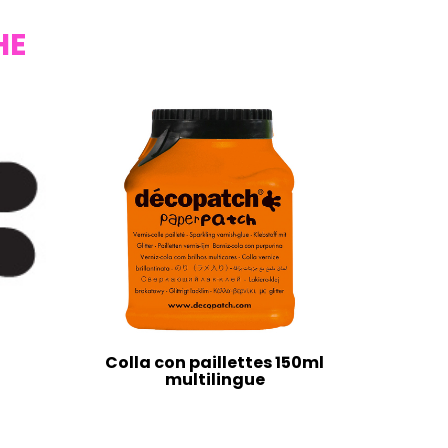
HE
Colla con paillettes 150ml
multilingue