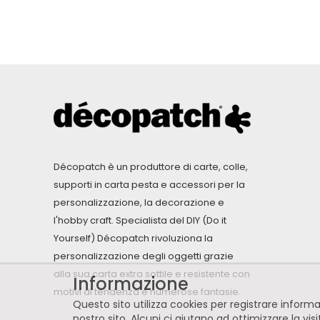
Décopatch è un produttore di carte, colle,
supporti in carta pesta e accessori per la
personalizzazione, la decorazione e
l'hobby craft. Specialista del DIY (Do it
Yourself) Décopatch rivoluziona la
personalizzazione degli oggetti grazie
alla sua carta extra sottile e resistente con
Informazione
motivi di tendenza e numerose fantasie.
Questo sito utilizza cookies per registrare infor
nostro sito. Alcuni ci aiutano ad ottimizzare la vis