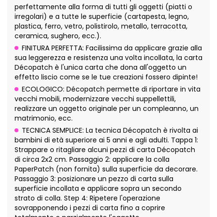
perfettamente alla forma di tutti gli oggetti (piatti o
irregolari) e a tutte le superficie (cartapesta, legno,
plastica, ferro, vetro, polistirolo, metallo, terracotta,
ceramica, sughero, ecc.).
FINITURA PERFETTA: Facilissima da applicare grazie alla
sua leggerezza e resistenza una volta incollata, la carta
Décopatch è l'unica carta che dona all'oggetto un
effetto liscio come se le tue creazioni fossero dipinte!
ECOLOGICO: Décopatch permette di riportare in vita
vecchi mobili, modernizzare vecchi suppellettili,
realizzare un oggetto originale per un compleanno, un
matrimonio, ecc.
TECNICA SEMPLICE: La tecnica Décopatch è rivolta ai
bambini di età superiore ai 5 anni e agli adulti. Tappa 1:
Strappare o ritagliare alcuni pezzi di carta Décopatch
di circa 2x2 cm. Passaggio 2: applicare la colla
PaperPatch (non fornita) sulla superficie da decorare.
Passaggio 3: posizionare un pezzo di carta sulla
superficie incollata e applicare sopra un secondo
strato di colla. Step 4: Ripetere l'operazione
sovrapponendo i pezzi di carta fino a coprire