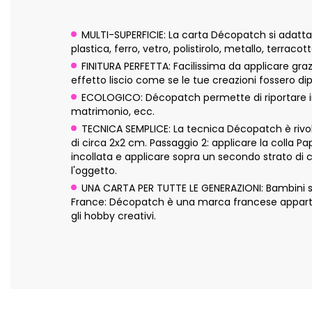
MULTI-SUPERFICIE: La carta Décopatch si adatta pe
plastica, ferro, vetro, polistirolo, metallo, terraco
FINITURA PERFETTA: Facilissima da applicare graz
effetto liscio come se le tue creazioni fossero dip
ECOLOGICO: Décopatch permette di riportare in 
matrimonio, ecc.
TECNICA SEMPLICE: La tecnica Décopatch è rivolta
di circa 2x2 cm. Passaggio 2: applicare la colla P
incollata e applicare sopra un secondo strato di 
l'oggetto.
UNA CARTA PER TUTTE LE GENERAZIONI: Bambini sopra
France: Décopatch è una marca francese appartene
gli hobby creativi.