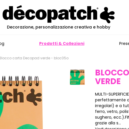
Decorazione, personalizzazione creativa e hobby
og
Prodotti & Collezioni
Pres
Blocco carta Decopad verde - bloc05o
BLOCCO
VERDE
MULTI-SUPERFICIE
perfettamente all
irregolari) e a tu
ferro, vetro, poli
sughero, ecc.).F
grazie alla s...
Vedi descrizione