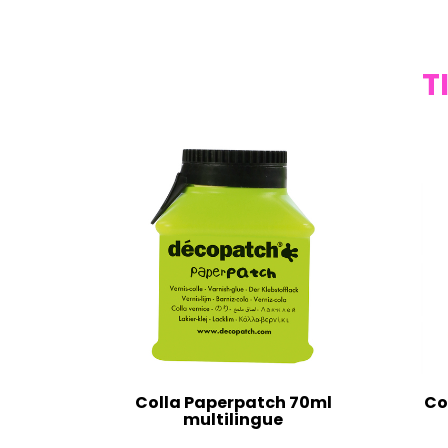
T
Colla Paperpatch 70ml
Co
multilingue