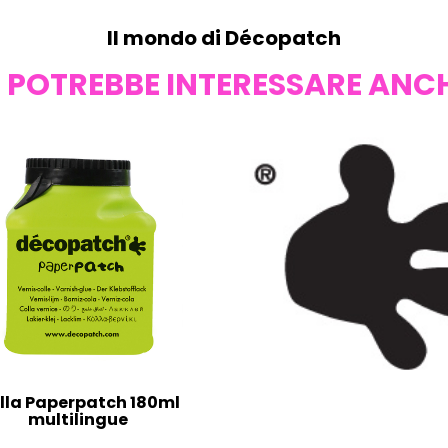
Il mondo di Décopatch
I POTREBBE INTERESSARE ANC
lla Paperpatch 180ml
multilingue