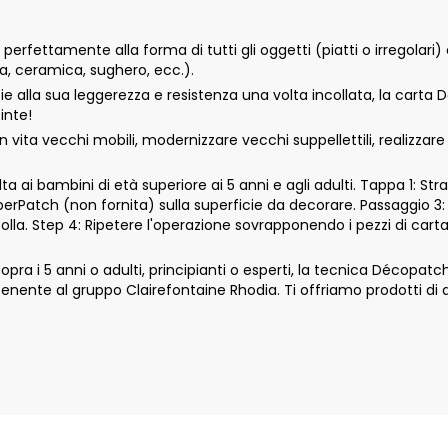
rfettamente alla forma di tutti gli oggetti (piatti o irregolari) 
tta, ceramica, sughero, ecc.).
ie alla sua leggerezza e resistenza una volta incollata, la carta
inte!
vita vecchi mobili, modernizzare vecchi suppellettili, realizzar
 ai bambini di età superiore ai 5 anni e agli adulti. Tappa 1: Str
aperPatch (non fornita) sulla superficie da decorare. Passaggio 3:
colla. Step 4: Ripetere l'operazione sovrapponendo i pezzi di car
 i 5 anni o adulti, principianti o esperti, la tecnica Décopatch si 
nte al gruppo Clairefontaine Rhodia. Ti offriamo prodotti di qu