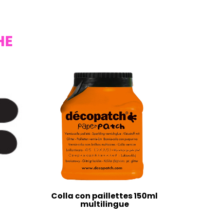
HE
Colla con paillettes 150ml
multilingue