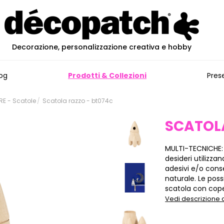
Decorazione, personalizzazione creativa e hobby
og
Prodotti & Collezioni
Pres
E - Scatole
Scatola razzo - bt074c
SCATOL
MULTI-TECNICHE:
desideri utilizza
adesivi e/o cons
naturale. Le poss
scatola con cope
Vedi descrizione