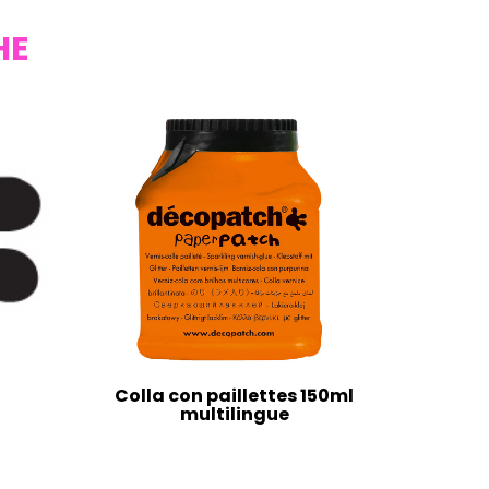
HE
Colla con paillettes 150ml
multilingue