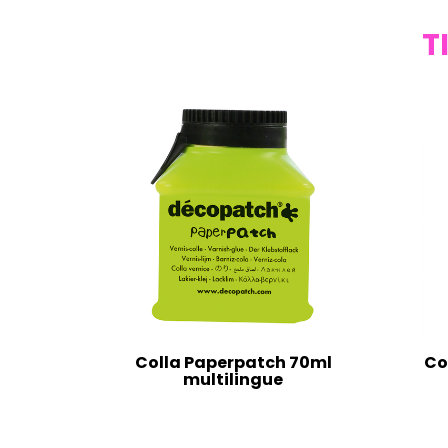
T
Colla Paperpatch 70ml
Co
multilingue