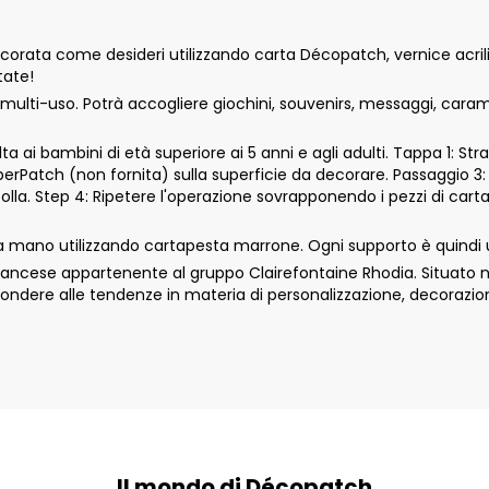
rata come desideri utilizzando carta Décopatch, vernice acrilic
tate!
ulti-uso. Potrà accogliere giochini, souvenirs, messaggi, caram
 ai bambini di età superiore ai 5 anni e agli adulti. Tappa 1: Str
aperPatch (non fornita) sulla superficie da decorare. Passaggio 3:
colla. Step 4: Ripetere l'operazione sovrapponendo i pezzi di car
mano utilizzando cartapesta marrone. Ogni supporto è quindi uni
cese appartenente al gruppo Clairefontaine Rhodia. Situato nell
ondere alle tendenze in materia di personalizzazione, decorazio
Il mondo di Décopatch