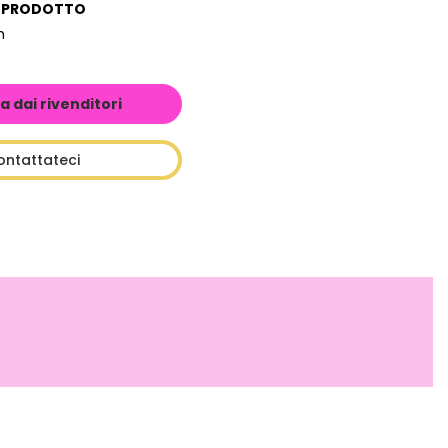
L PRODOTTO
m
a dai rivenditori
ontattateci