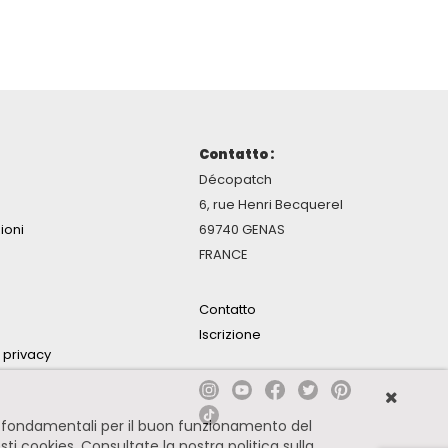
Contatto :
Décopatch
6, rue Henri Becquerel
ioni
69740 GENAS
FRANCE
Contatto
Iscrizione
a privacy
no fondamentali per il buon funzionamento del
esti cookies.
Consultate la nostra politica sulla