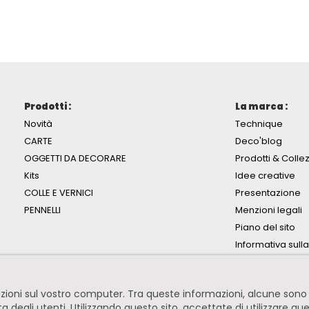
Prodotti :
La marca :
Novità
Technique
CARTE
Deco'blog
OGGETTI DA DECORARE
Prodotti & Collez
Kits
Idee creative
COLLE E VERNICI
Presentazione
PENNELLI
Menzioni legali
Piano del sito
Informativa sull
mazioni sul vostro computer. Tra queste informazioni, alcune so
ita degli utenti. Utilizzando questo sito, accettate di utilizzare qu