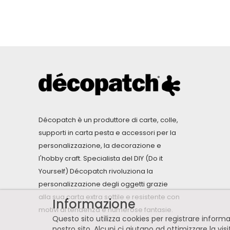
Décopatch è un produttore di carte, colle,
supporti in carta pesta e accessori per la
personalizzazione, la decorazione e
l'hobby craft. Specialista del DIY (Do it
Yourself) Décopatch rivoluziona la
personalizzazione degli oggetti grazie
alla sua carta extra sottile e resistente con
Informazione
motivi di tendenza e numerose fantasie.
Questo sito utilizza cookies per registrare infor
nostro sito. Alcuni ci aiutano ad ottimizzare la vis