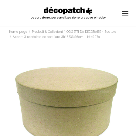
Togg
Decorazione, personalizzazione creativa e hobby
navig
Home page
Prodotti & Collezioni
OGGETTI DA DECORARE - Scatole
Assort. 3 scatole a cappelliera 31x16/33x16cm - bts907c