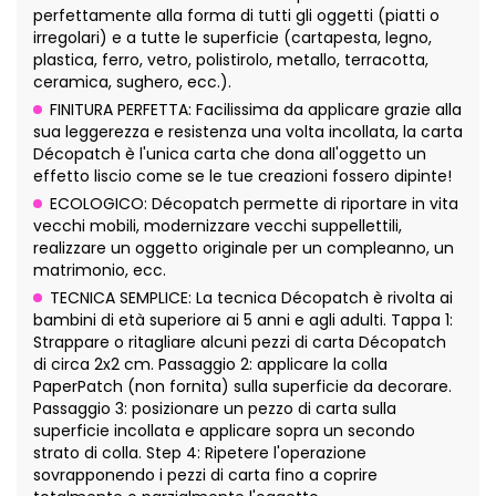
perfettamente alla forma di tutti gli oggetti (piatti o
irregolari) e a tutte le superficie (cartapesta, legno,
plastica, ferro, vetro, polistirolo, metallo, terracotta,
ceramica, sughero, ecc.).
FINITURA PERFETTA: Facilissima da applicare grazie alla
sua leggerezza e resistenza una volta incollata, la carta
Décopatch è l'unica carta che dona all'oggetto un
effetto liscio come se le tue creazioni fossero dipinte!
ECOLOGICO: Décopatch permette di riportare in vita
vecchi mobili, modernizzare vecchi suppellettili,
realizzare un oggetto originale per un compleanno, un
matrimonio, ecc.
TECNICA SEMPLICE: La tecnica Décopatch è rivolta ai
bambini di età superiore ai 5 anni e agli adulti. Tappa 1:
Strappare o ritagliare alcuni pezzi di carta Décopatch
di circa 2x2 cm. Passaggio 2: applicare la colla
PaperPatch (non fornita) sulla superficie da decorare.
Passaggio 3: posizionare un pezzo di carta sulla
superficie incollata e applicare sopra un secondo
strato di colla. Step 4: Ripetere l'operazione
sovrapponendo i pezzi di carta fino a coprire