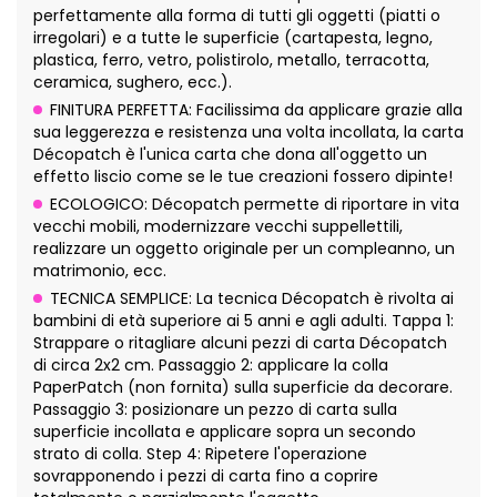
perfettamente alla forma di tutti gli oggetti (piatti o
irregolari) e a tutte le superficie (cartapesta, legno,
plastica, ferro, vetro, polistirolo, metallo, terracotta,
ceramica, sughero, ecc.).
FINITURA PERFETTA: Facilissima da applicare grazie alla
sua leggerezza e resistenza una volta incollata, la carta
Décopatch è l'unica carta che dona all'oggetto un
effetto liscio come se le tue creazioni fossero dipinte!
ECOLOGICO: Décopatch permette di riportare in vita
vecchi mobili, modernizzare vecchi suppellettili,
realizzare un oggetto originale per un compleanno, un
matrimonio, ecc.
TECNICA SEMPLICE: La tecnica Décopatch è rivolta ai
bambini di età superiore ai 5 anni e agli adulti. Tappa 1:
Strappare o ritagliare alcuni pezzi di carta Décopatch
di circa 2x2 cm. Passaggio 2: applicare la colla
PaperPatch (non fornita) sulla superficie da decorare.
Passaggio 3: posizionare un pezzo di carta sulla
superficie incollata e applicare sopra un secondo
strato di colla. Step 4: Ripetere l'operazione
sovrapponendo i pezzi di carta fino a coprire